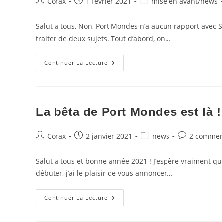
Auteur/autrice
Publication
Post
Corax
1 février 2021
mise en avant
/
news
de
publiée :
category:
la
Salut à tous, Non, Port Mondes n’a aucun rapport avec Sla
publication :
traiter de deux sujets. Tout d’abord, on…
Port
Continuer La Lecture
Mondes
Et
Slay
The
Spire
La bêta de Port Mondes est là !
Auteur/autrice
Publication
Post
Commentaire
Corax
2 janvier 2021
news
2 commen
de
publiée :
category:
de
la
la
Salut à tous et bonne année 2021 ! J’espère vraiment 
publication :
publication :
débuter, j’ai le plaisir de vous annoncer…
La
Continuer La Lecture
Bêta
De
Port