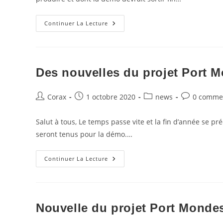
Quelques
Continuer La Lecture
Chiffres
Des nouvelles du projet Port 
Auteur/autrice
Publication
Post
Commentair
Corax
1 octobre 2020
news
0 comme
de
publiée :
category:
de
la
la
Salut à tous, Le temps passe vite et la fin d’année se pr
publication :
publication :
seront tenus pour la démo.…
Des
Continuer La Lecture
Nouvelles
Du
Projet
Port
Mondes
Nouvelle du projet Port Monde