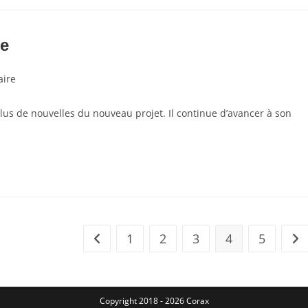
re
ire
plus de nouvelles du nouveau projet. Il continue d’avancer à son
1
2
3
4
5
Go to the previous page
All
Copyright 2018 - 2026 Corax