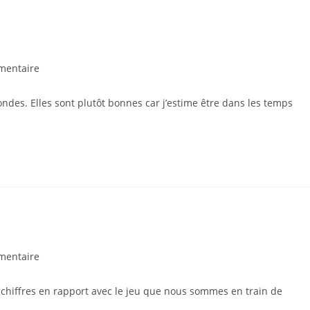
ires
mentaire
ondes. Elles sont plutôt bonnes car j’estime être dans les temps
n :
ires
mentaire
s chiffres en rapport avec le jeu que nous sommes en train de
n :