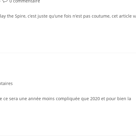
Commentaires
0 commentaire
de
la
y the Spire, c’est juste qu’une fois n’est pas coutume, cet article v
publication :
s
taires
que ce sera une année moins compliquée que 2020 et pour bien la