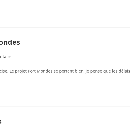
Mondes
es
ntaire
écise. Le projet Port Mondes se portant bien, je pense que les délai
s