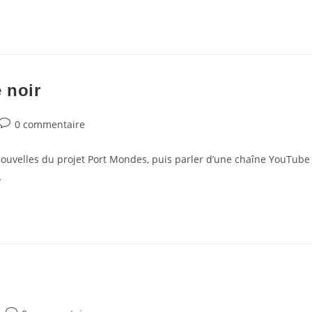
 noir
Commentaires
0 commentaire
de
la
 nouvelles du projet Port Mondes, puis parler d’une chaîne YouTube
publication :
…