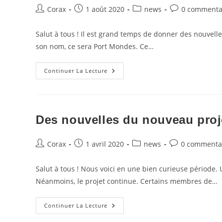
Auteur/autrice
Publication
Post
Commentaires
Corax
1 août 2020
news
0 commenta
de
publiée :
category:
de
la
la
Salut à tous ! Il est grand temps de donner des nouvelle
publication :
publication :
son nom, ce sera Port Mondes. Ce…
Nouvelle
Continuer La Lecture
Du
Projet
Port
Mondes
Des nouvelles du nouveau proj
Auteur/autrice
Publication
Post
Commentaires
Corax
1 avril 2020
news
0 commenta
de
publiée :
category:
de
la
la
Salut à tous ! Nous voici en une bien curieuse période.
publication :
publication :
Néanmoins, le projet continue. Certains membres de…
Des
Continuer La Lecture
Nouvelles
Du