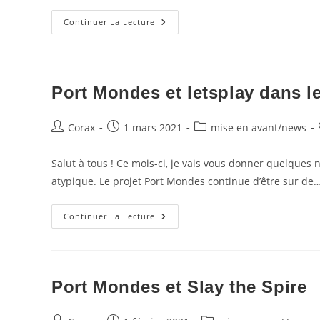
Déjà
Continuer La Lecture
Deux
Mois
Sur
La
Nouvelle
Aventure
Port Mondes et letsplay dans le
Auteur/autrice
Publication
Post
Corax
1 mars 2021
mise en avant
/
news
de
publiée :
category:
la
Salut à tous ! Ce mois-ci, je vais vous donner quelques
publication :
atypique. Le projet Port Mondes continue d’être sur de
Port
Continuer La Lecture
Mondes
Et
Letsplay
Dans
Le
Noir
Port Mondes et Slay the Spire