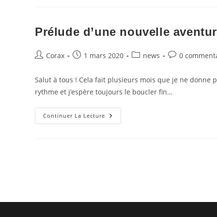
Nouveau
Projet
En
Ce
Prélude d’une nouvelle aventu
Temps
De
Confinement
Auteur/autrice
Publication
Post
Commentaires
Corax
1 mars 2020
news
0 commenta
de
publiée :
category:
de
la
la
Salut à tous ! Cela fait plusieurs mois que je ne donne 
publication :
publication :
rythme et j’espère toujours le boucler fin…
Prélude
Continuer La Lecture
D’une
Nouvelle
Aventure