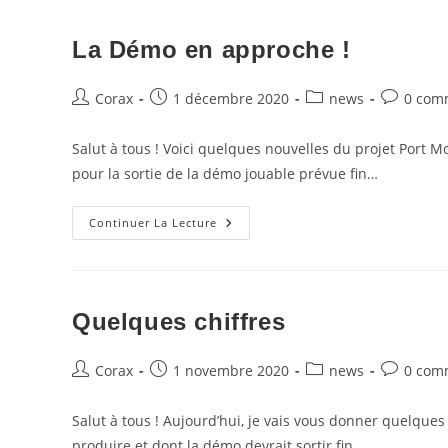
Mondes
Est
Là
La Démo en approche !
!
Auteur/autrice
Publication
Post
Commenta
Corax
1 décembre 2020
news
0 com
de
publiée :
category:
de
la
la
Salut à tous ! Voici quelques nouvelles du projet Port M
publication :
publicatio
pour la sortie de la démo jouable prévue fin…
La
Continuer La Lecture
Démo
En
Approche
!
Quelques chiffres
Auteur/autrice
Publication
Post
Commenta
Corax
1 novembre 2020
news
0 com
de
publiée :
category:
de
la
la
Salut à tous ! Aujourd’hui, je vais vous donner quelque
publication :
publicatio
produire et dont la démo devrait sortir fin…