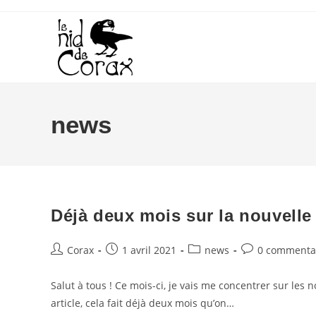
Skip
to
content
news
Déjà deux mois sur la nouvelle
Auteur/autrice
Publication
Post
Commentaires
Corax
1 avril 2021
news
0 commenta
de
publiée :
category:
de
la
la
Salut à tous ! Ce mois-ci, je vais me concentrer sur les 
publication :
publication :
article, cela fait déjà deux mois qu’on…