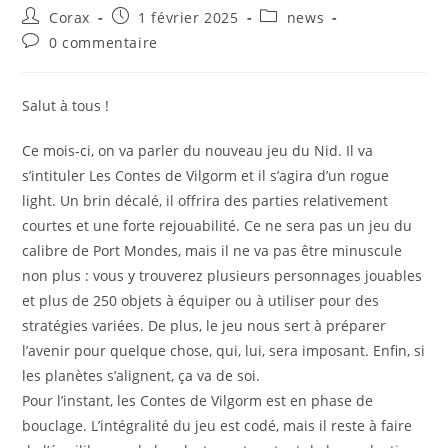
Auteur/autrice
Publication
Post
Corax
1 février 2025
news
de
publiée :
category:
Commentaires
0 commentaire
la
de
publication :
la
publication :
Salut à tous !
Ce mois-ci, on va parler du nouveau jeu du Nid. Il va
s’intituler Les Contes de Vilgorm et il s’agira d’un rogue
light. Un brin décalé, il offrira des parties relativement
courtes et une forte rejouabilité. Ce ne sera pas un jeu du
calibre de Port Mondes, mais il ne va pas être minuscule
non plus : vous y trouverez plusieurs personnages jouables
et plus de 250 objets à équiper ou à utiliser pour des
stratégies variées. De plus, le jeu nous sert à préparer
l’avenir pour quelque chose, qui, lui, sera imposant. Enfin, si
les planètes s’alignent, ça va de soi.
Pour l’instant, les Contes de Vilgorm est en phase de
bouclage. L’intégralité du jeu est codé, mais il reste à faire