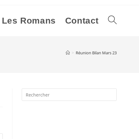
Les Romans
Contact
Toggle
website
>
Réunion Bilan Mars 23
search
Press
Escape
to
close
the
search
panel.