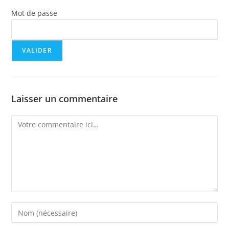
Mot de passe
Laisser un commentaire
Comment
Enter
your