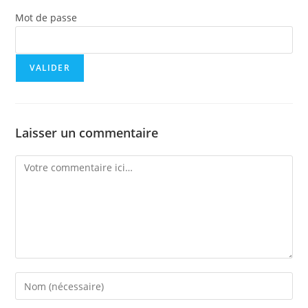
Mot de passe
Laisser un commentaire
Comment
Enter
your